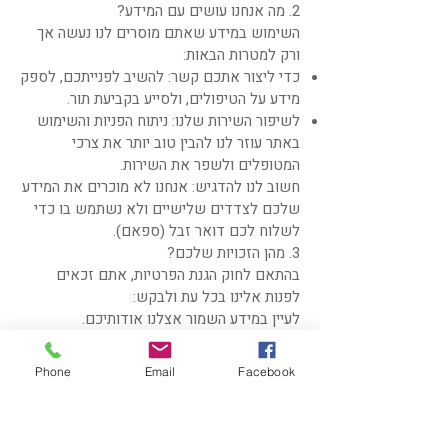
2. מה אנחנו עושים עם המידע?
השימוש במידע שאתם מוסרים לנו נעשה אך
ורק למטרות הבאות:
כדי ליצור אתכם קשר: להשיב לפנייתכם, לספק
מידע על הטיפולים, ולסייע בקביעת תור.
לשיפור השירות שלנו: ניתוח הפניות והשימוש
באתר עוזר לנו להבין טוב יותר את צרכי
המטופלים ולשפר את השירות.
חשוב לנו להדגיש: אנחנו לא מוכרים את המידע
שלכם לצדדים שלישיים ולא נשתמש בו כדי
לשלוח לכם דואר זבל (ספאם).
3. מהן הזכויות שלכם?
בהתאם לחוק הגנת הפרטיות, אתם זכאים
לפנות אלינו בכל עת ולבקש:
לעיין במידע השמור אצלנו אודותיכם.
לתקן מידע שאינו מדויק.
למחוק את המידע האישי שלכם מהמערכות
Phone
Email
Facebook
שלנו.
למימוש זכויותיכם, אנא פנו אלינו במייל: [יש
להוסיף כאן את כתובת המייל של המרפאה].